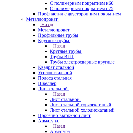
С полимерным покрытием н60
С полимерным покрытием н75
Профнастил с двусторонним покрытием
Металлопрокат
Назад
Металлопрокат
Профильные трубы
Круглые трубы
Назад
Круглые трубы
Трубы ВГП
Трубы электросварные круглые
Квадрат стальной
Уголок стальной
Полоса стальная
Швеллер
Лист стальной
Назад
Лист стальной
Лист стальной горячекатаный
Лист стальной холоднокатаный
Просечно-вытяжной лист
Арматура
Назад
Арматура