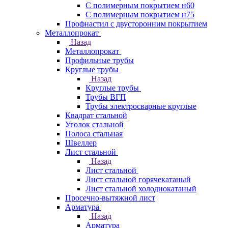
С полимерным покрытием н60
С полимерным покрытием н75
Профнастил с двусторонним покрытием
Металлопрокат
Назад
Металлопрокат
Профильные трубы
Круглые трубы
Назад
Круглые трубы
Трубы ВГП
Трубы электросварные круглые
Квадрат стальной
Уголок стальной
Полоса стальная
Швеллер
Лист стальной
Назад
Лист стальной
Лист стальной горячекатаный
Лист стальной холоднокатаный
Просечно-вытяжной лист
Арматура
Назад
Арматура