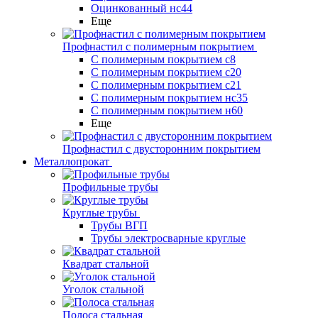
Оцинкованный нс44
Еще
Профнастил с полимерным покрытием
С полимерным покрытием с8
С полимерным покрытием с20
С полимерным покрытием с21
С полимерным покрытием нс35
С полимерным покрытием н60
Еще
Профнастил с двусторонним покрытием
Металлопрокат
Профильные трубы
Круглые трубы
Трубы ВГП
Трубы электросварные круглые
Квадрат стальной
Уголок стальной
Полоса стальная