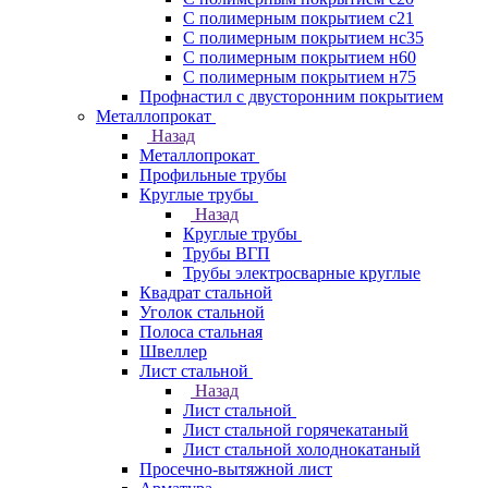
С полимерным покрытием с21
С полимерным покрытием нс35
С полимерным покрытием н60
С полимерным покрытием н75
Профнастил с двусторонним покрытием
Металлопрокат
Назад
Металлопрокат
Профильные трубы
Круглые трубы
Назад
Круглые трубы
Трубы ВГП
Трубы электросварные круглые
Квадрат стальной
Уголок стальной
Полоса стальная
Швеллер
Лист стальной
Назад
Лист стальной
Лист стальной горячекатаный
Лист стальной холоднокатаный
Просечно-вытяжной лист