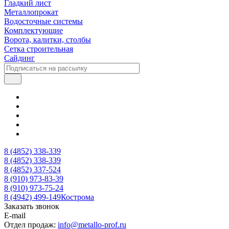
Гладкий лист
Металлопрокат
Водосточные системы
Комплектующие
Ворота, калитки, столбы
Сетка строительная
Сайдинг
8 (4852) 338-339
8 (4852) 338-339
8 (4852) 337-524
8 (910) 973-83-39
8 (910) 973-75-24
8 (4942) 499-149
Кострома
Заказать звонок
E-mail
Отдел продаж:
info@metallo-prof.ru