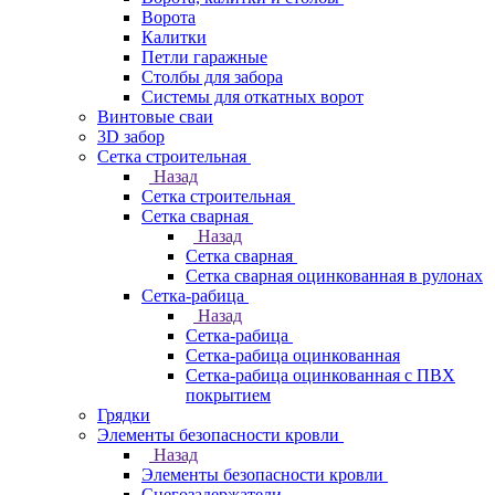
Ворота
Калитки
Петли гаражные
Столбы для забора
Системы для откатных ворот
Винтовые сваи
3D забор
Сетка строительная
Назад
Сетка строительная
Сетка сварная
Назад
Сетка сварная
Сетка сварная оцинкованная в рулонах
Сетка-рабица
Назад
Сетка-рабица
Сетка-рабица оцинкованная
Сетка-рабица оцинкованная с ПВХ
покрытием
Грядки
Элементы безопасности кровли
Назад
Элементы безопасности кровли
Снегозадержатели