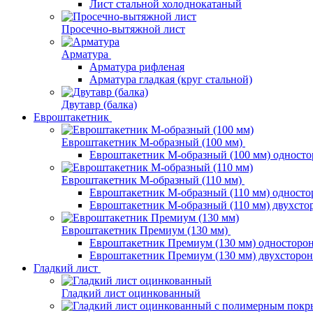
Лист стальной холоднокатаный
Просечно-вытяжной лист
Арматура
Арматура рифленая
Арматура гладкая (круг стальной)
Двутавр (балка)
Евроштакетник
Евроштакетник М-образный (100 мм)
Евроштакетник М-образный (100 мм) одност
Евроштакетник М-образный (110 мм)
Евроштакетник М-образный (110 мм) одност
Евроштакетник М-образный (110 мм) двухст
Евроштакетник Премиум (130 мм)
Евроштакетник Премиум (130 мм) односторо
Евроштакетник Премиум (130 мм) двухсторо
Гладкий лист
Гладкий лист оцинкованный