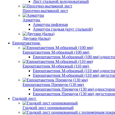
Лист стальной холоднокатаный
Просечно-вытяжной лист
Арматура
Арматура рифленая
Арматура гладкая (круг стальной)
Двутавр (балка)
Евроштакетник
Евроштакетник М-образный (100 мм)
Евроштакетник М-образный (100 мм) одност
Евроштакетник М-образный (110 мм)
Евроштакетник М-образный (110 мм) одност
Евроштакетник М-образный (110 мм) двухст
Евроштакетник Премиум (130 мм)
Евроштакетник Премиум (130 мм) односторо
Евроштакетник Премиум (130 мм) двухсторо
Гладкий лист
Гладкий лист оцинкованный