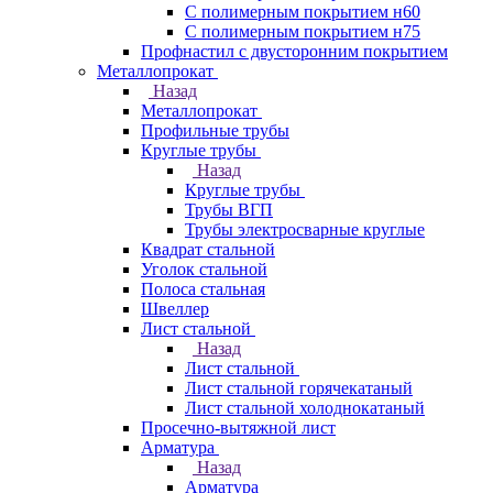
С полимерным покрытием н60
С полимерным покрытием н75
Профнастил с двусторонним покрытием
Металлопрокат
Назад
Металлопрокат
Профильные трубы
Круглые трубы
Назад
Круглые трубы
Трубы ВГП
Трубы электросварные круглые
Квадрат стальной
Уголок стальной
Полоса стальная
Швеллер
Лист стальной
Назад
Лист стальной
Лист стальной горячекатаный
Лист стальной холоднокатаный
Просечно-вытяжной лист
Арматура
Назад
Арматура