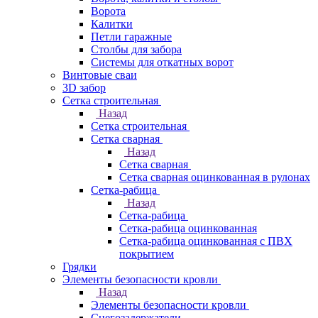
Ворота
Калитки
Петли гаражные
Столбы для забора
Системы для откатных ворот
Винтовые сваи
3D забор
Сетка строительная
Назад
Сетка строительная
Сетка сварная
Назад
Сетка сварная
Сетка сварная оцинкованная в рулонах
Сетка-рабица
Назад
Сетка-рабица
Сетка-рабица оцинкованная
Сетка-рабица оцинкованная с ПВХ
покрытием
Грядки
Элементы безопасности кровли
Назад
Элементы безопасности кровли
Снегозадержатели