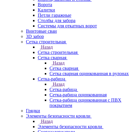
Ворота
Калитки
Петли гаражные
Столбы для забора
Системы для откатных ворот
Винтовые сваи
3D забор
Сетка строительная
Назад
Сетка строительная
Сетка сварная
Назад
Сетка сварная
Сетка сварная оцинкованная в рулонах
Сетка-рабица
Назад
Сетка-рабица
Сетка-рабица оцинкованная
Сетка-рабица оцинкованная с ПВХ
покрытием
Грядки
Элементы безопасности кровли
Назад
Элементы безопасности кровли
Снегозадержатели