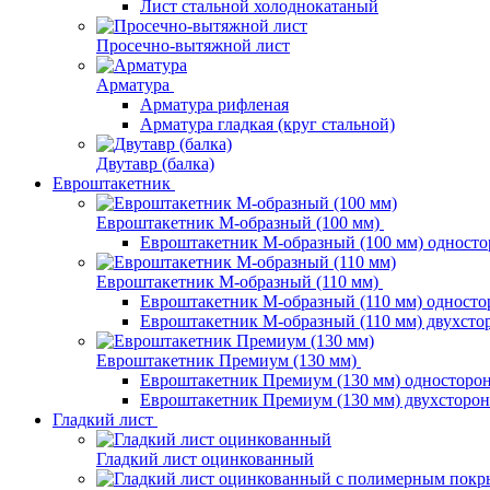
Лист стальной холоднокатаный
Просечно-вытяжной лист
Арматура
Арматура рифленая
Арматура гладкая (круг стальной)
Двутавр (балка)
Евроштакетник
Евроштакетник М-образный (100 мм)
Евроштакетник М-образный (100 мм) одност
Евроштакетник М-образный (110 мм)
Евроштакетник М-образный (110 мм) одност
Евроштакетник М-образный (110 мм) двухст
Евроштакетник Премиум (130 мм)
Евроштакетник Премиум (130 мм) односторо
Евроштакетник Премиум (130 мм) двухсторо
Гладкий лист
Гладкий лист оцинкованный