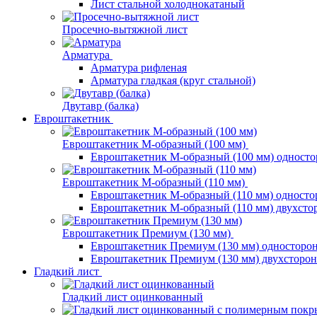
Лист стальной холоднокатаный
Просечно-вытяжной лист
Арматура
Арматура рифленая
Арматура гладкая (круг стальной)
Двутавр (балка)
Евроштакетник
Евроштакетник М-образный (100 мм)
Евроштакетник М-образный (100 мм) одност
Евроштакетник М-образный (110 мм)
Евроштакетник М-образный (110 мм) одност
Евроштакетник М-образный (110 мм) двухст
Евроштакетник Премиум (130 мм)
Евроштакетник Премиум (130 мм) односторо
Евроштакетник Премиум (130 мм) двухсторо
Гладкий лист
Гладкий лист оцинкованный