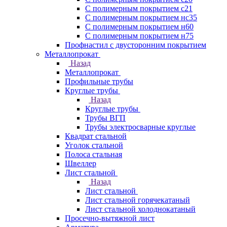
С полимерным покрытием с21
С полимерным покрытием нс35
С полимерным покрытием н60
С полимерным покрытием н75
Профнастил с двусторонним покрытием
Металлопрокат
Назад
Металлопрокат
Профильные трубы
Круглые трубы
Назад
Круглые трубы
Трубы ВГП
Трубы электросварные круглые
Квадрат стальной
Уголок стальной
Полоса стальная
Швеллер
Лист стальной
Назад
Лист стальной
Лист стальной горячекатаный
Лист стальной холоднокатаный
Просечно-вытяжной лист