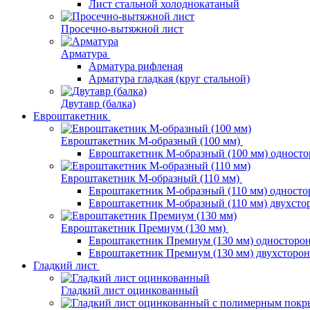
Лист стальной холоднокатаный
Просечно-вытяжной лист
Арматура
Арматура рифленая
Арматура гладкая (круг стальной)
Двутавр (балка)
Евроштакетник
Евроштакетник М-образный (100 мм)
Евроштакетник М-образный (100 мм) одност
Евроштакетник М-образный (110 мм)
Евроштакетник М-образный (110 мм) одност
Евроштакетник М-образный (110 мм) двухст
Евроштакетник Премиум (130 мм)
Евроштакетник Премиум (130 мм) односторо
Евроштакетник Премиум (130 мм) двухсторо
Гладкий лист
Гладкий лист оцинкованный