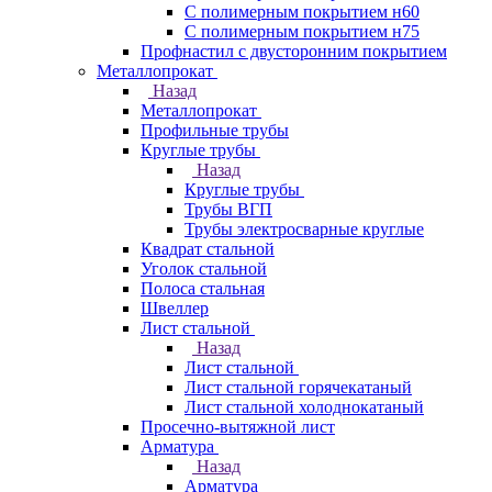
С полимерным покрытием н60
С полимерным покрытием н75
Профнастил с двусторонним покрытием
Металлопрокат
Назад
Металлопрокат
Профильные трубы
Круглые трубы
Назад
Круглые трубы
Трубы ВГП
Трубы электросварные круглые
Квадрат стальной
Уголок стальной
Полоса стальная
Швеллер
Лист стальной
Назад
Лист стальной
Лист стальной горячекатаный
Лист стальной холоднокатаный
Просечно-вытяжной лист
Арматура
Назад
Арматура