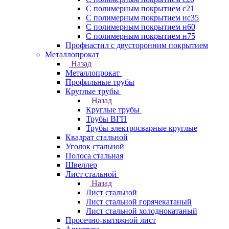
С полимерным покрытием с21
С полимерным покрытием нс35
С полимерным покрытием н60
С полимерным покрытием н75
Профнастил с двусторонним покрытием
Металлопрокат
Назад
Металлопрокат
Профильные трубы
Круглые трубы
Назад
Круглые трубы
Трубы ВГП
Трубы электросварные круглые
Квадрат стальной
Уголок стальной
Полоса стальная
Швеллер
Лист стальной
Назад
Лист стальной
Лист стальной горячекатаный
Лист стальной холоднокатаный
Просечно-вытяжной лист