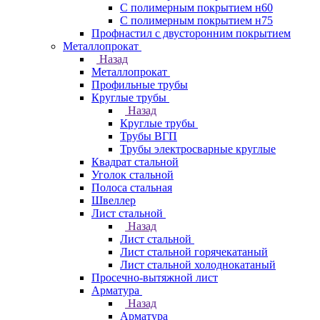
С полимерным покрытием н60
С полимерным покрытием н75
Профнастил с двусторонним покрытием
Металлопрокат
Назад
Металлопрокат
Профильные трубы
Круглые трубы
Назад
Круглые трубы
Трубы ВГП
Трубы электросварные круглые
Квадрат стальной
Уголок стальной
Полоса стальная
Швеллер
Лист стальной
Назад
Лист стальной
Лист стальной горячекатаный
Лист стальной холоднокатаный
Просечно-вытяжной лист
Арматура
Назад
Арматура