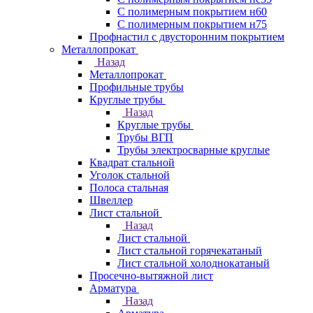
С полимерным покрытием н60
С полимерным покрытием н75
Профнастил с двусторонним покрытием
Металлопрокат
Назад
Металлопрокат
Профильные трубы
Круглые трубы
Назад
Круглые трубы
Трубы ВГП
Трубы электросварные круглые
Квадрат стальной
Уголок стальной
Полоса стальная
Швеллер
Лист стальной
Назад
Лист стальной
Лист стальной горячекатаный
Лист стальной холоднокатаный
Просечно-вытяжной лист
Арматура
Назад