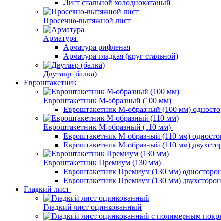
Лист стальной холоднокатаный
Просечно-вытяжной лист
Арматура
Арматура рифленая
Арматура гладкая (круг стальной)
Двутавр (балка)
Евроштакетник
Евроштакетник М-образный (100 мм)
Евроштакетник М-образный (100 мм) одност
Евроштакетник М-образный (110 мм)
Евроштакетник М-образный (110 мм) одност
Евроштакетник М-образный (110 мм) двухст
Евроштакетник Премиум (130 мм)
Евроштакетник Премиум (130 мм) односторо
Евроштакетник Премиум (130 мм) двухсторо
Гладкий лист
Гладкий лист оцинкованный