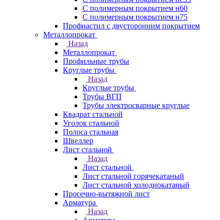
С полимерным покрытием н60
С полимерным покрытием н75
Профнастил с двусторонним покрытием
Металлопрокат
Назад
Металлопрокат
Профильные трубы
Круглые трубы
Назад
Круглые трубы
Трубы ВГП
Трубы электросварные круглые
Квадрат стальной
Уголок стальной
Полоса стальная
Швеллер
Лист стальной
Назад
Лист стальной
Лист стальной горячекатаный
Лист стальной холоднокатаный
Просечно-вытяжной лист
Арматура
Назад