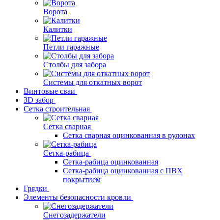
Ворота
Калитки
Петли гаражные
Столбы для забора
Системы для откатных ворот
Винтовые сваи
3D забор
Сетка строительная
Сетка сварная
Сетка сварная оцинкованная в рулонах
Сетка-рабица
Сетка-рабица оцинкованная
Сетка-рабица оцинкованная с ПВХ
покрытием
Грядки
Элементы безопасности кровли
Снегозадержатели