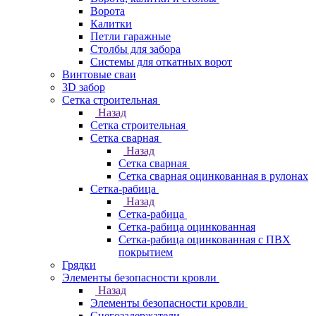
Ворота
Калитки
Петли гаражные
Столбы для забора
Системы для откатных ворот
Винтовые сваи
3D забор
Сетка строительная
Назад
Сетка строительная
Сетка сварная
Назад
Сетка сварная
Сетка сварная оцинкованная в рулонах
Сетка-рабица
Назад
Сетка-рабица
Сетка-рабица оцинкованная
Сетка-рабица оцинкованная с ПВХ
покрытием
Грядки
Элементы безопасности кровли
Назад
Элементы безопасности кровли
Снегозадержатели