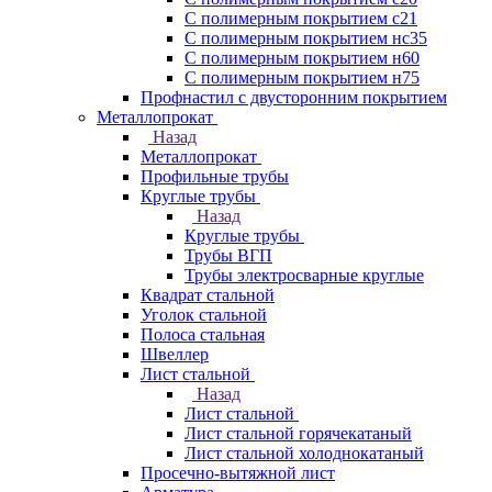
С полимерным покрытием с21
С полимерным покрытием нс35
С полимерным покрытием н60
С полимерным покрытием н75
Профнастил с двусторонним покрытием
Металлопрокат
Назад
Металлопрокат
Профильные трубы
Круглые трубы
Назад
Круглые трубы
Трубы ВГП
Трубы электросварные круглые
Квадрат стальной
Уголок стальной
Полоса стальная
Швеллер
Лист стальной
Назад
Лист стальной
Лист стальной горячекатаный
Лист стальной холоднокатаный
Просечно-вытяжной лист