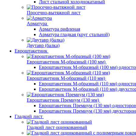
Лист стальной холоднокатаный
Просечно-вытяжной лист
Арматура
Арматура рифленая
Арматура гладкая (круг стальной)
Двутавр (балка)
Евроштакетник
Евроштакетник М-образный (100 мм)
Евроштакетник М-образный (100 мм) одност
Евроштакетник М-образный (110 мм)
Евроштакетник М-образный (110 мм) одност
Евроштакетник М-образный (110 мм) двухст
Евроштакетник Премиум (130 мм)
Евроштакетник Премиум (130 мм) односторо
Евроштакетник Премиум (130 мм) двухсторо
Гладкий лист
Гладкий лист оцинкованный