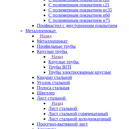
С полимерным покрытием с21
С полимерным покрытием нс35
С полимерным покрытием н60
С полимерным покрытием н75
Профнастил с двусторонним покрытием
Металлопрокат
Назад
Металлопрокат
Профильные трубы
Круглые трубы
Назад
Круглые трубы
Трубы ВГП
Трубы электросварные круглые
Квадрат стальной
Уголок стальной
Полоса стальная
Швеллер
Лист стальной
Назад
Лист стальной
Лист стальной горячекатаный
Лист стальной холоднокатаный
Просечно-вытяжной лист