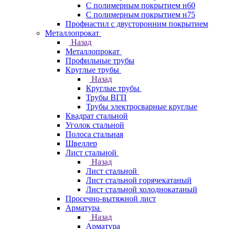
С полимерным покрытием н60
С полимерным покрытием н75
Профнастил с двусторонним покрытием
Металлопрокат
Назад
Металлопрокат
Профильные трубы
Круглые трубы
Назад
Круглые трубы
Трубы ВГП
Трубы электросварные круглые
Квадрат стальной
Уголок стальной
Полоса стальная
Швеллер
Лист стальной
Назад
Лист стальной
Лист стальной горячекатаный
Лист стальной холоднокатаный
Просечно-вытяжной лист
Арматура
Назад
Арматура