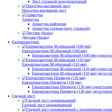
Лист стальной холоднокатаный
Просечно-вытяжной лист
Арматура
Арматура рифленая
Арматура гладкая (круг стальной)
Двутавр (балка)
Евроштакетник
Евроштакетник М-образный (100 мм)
Евроштакетник М-образный (100 мм) одност
Евроштакетник М-образный (110 мм)
Евроштакетник М-образный (110 мм) одност
Евроштакетник М-образный (110 мм) двухст
Евроштакетник Премиум (130 мм)
Евроштакетник Премиум (130 мм) односторо
Евроштакетник Премиум (130 мм) двухсторо
Гладкий лист
Гладкий лист оцинкованный