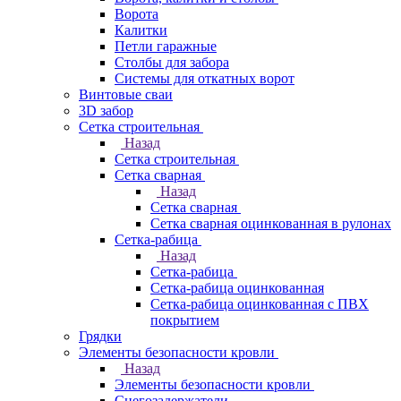
Ворота
Калитки
Петли гаражные
Столбы для забора
Системы для откатных ворот
Винтовые сваи
3D забор
Сетка строительная
Назад
Сетка строительная
Сетка сварная
Назад
Сетка сварная
Сетка сварная оцинкованная в рулонах
Сетка-рабица
Назад
Сетка-рабица
Сетка-рабица оцинкованная
Сетка-рабица оцинкованная с ПВХ
покрытием
Грядки
Элементы безопасности кровли
Назад
Элементы безопасности кровли
Снегозадержатели