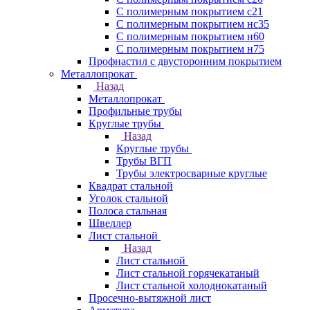
С полимерным покрытием с21
С полимерным покрытием нс35
С полимерным покрытием н60
С полимерным покрытием н75
Профнастил с двусторонним покрытием
Металлопрокат
Назад
Металлопрокат
Профильные трубы
Круглые трубы
Назад
Круглые трубы
Трубы ВГП
Трубы электросварные круглые
Квадрат стальной
Уголок стальной
Полоса стальная
Швеллер
Лист стальной
Назад
Лист стальной
Лист стальной горячекатаный
Лист стальной холоднокатаный
Просечно-вытяжной лист