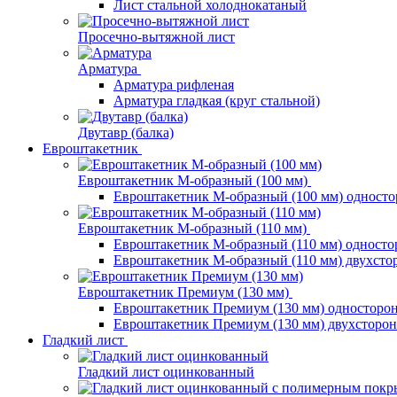
Лист стальной холоднокатаный
Просечно-вытяжной лист
Арматура
Арматура рифленая
Арматура гладкая (круг стальной)
Двутавр (балка)
Евроштакетник
Евроштакетник М-образный (100 мм)
Евроштакетник М-образный (100 мм) одност
Евроштакетник М-образный (110 мм)
Евроштакетник М-образный (110 мм) одност
Евроштакетник М-образный (110 мм) двухст
Евроштакетник Премиум (130 мм)
Евроштакетник Премиум (130 мм) односторо
Евроштакетник Премиум (130 мм) двухсторо
Гладкий лист
Гладкий лист оцинкованный