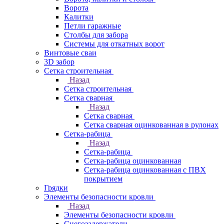
Ворота
Калитки
Петли гаражные
Столбы для забора
Системы для откатных ворот
Винтовые сваи
3D забор
Сетка строительная
Назад
Сетка строительная
Сетка сварная
Назад
Сетка сварная
Сетка сварная оцинкованная в рулонах
Сетка-рабица
Назад
Сетка-рабица
Сетка-рабица оцинкованная
Сетка-рабица оцинкованная с ПВХ
покрытием
Грядки
Элементы безопасности кровли
Назад
Элементы безопасности кровли
Снегозадержатели