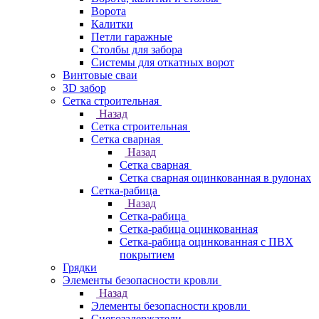
Ворота
Калитки
Петли гаражные
Столбы для забора
Системы для откатных ворот
Винтовые сваи
3D забор
Сетка строительная
Назад
Сетка строительная
Сетка сварная
Назад
Сетка сварная
Сетка сварная оцинкованная в рулонах
Сетка-рабица
Назад
Сетка-рабица
Сетка-рабица оцинкованная
Сетка-рабица оцинкованная с ПВХ
покрытием
Грядки
Элементы безопасности кровли
Назад
Элементы безопасности кровли
Снегозадержатели