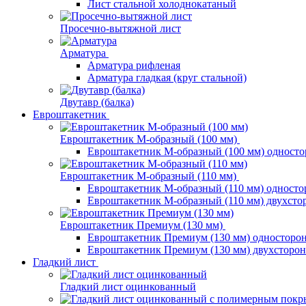
Лист стальной холоднокатаный
Просечно-вытяжной лист
Арматура
Арматура рифленая
Арматура гладкая (круг стальной)
Двутавр (балка)
Евроштакетник
Евроштакетник М-образный (100 мм)
Евроштакетник М-образный (100 мм) одност
Евроштакетник М-образный (110 мм)
Евроштакетник М-образный (110 мм) одност
Евроштакетник М-образный (110 мм) двухст
Евроштакетник Премиум (130 мм)
Евроштакетник Премиум (130 мм) односторо
Евроштакетник Премиум (130 мм) двухсторо
Гладкий лист
Гладкий лист оцинкованный