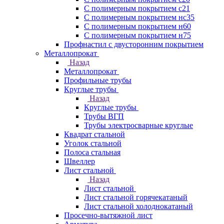
С полимерным покрытием с21
С полимерным покрытием нс35
С полимерным покрытием н60
С полимерным покрытием н75
Профнастил с двусторонним покрытием
Металлопрокат
Назад
Металлопрокат
Профильные трубы
Круглые трубы
Назад
Круглые трубы
Трубы ВГП
Трубы электросварные круглые
Квадрат стальной
Уголок стальной
Полоса стальная
Швеллер
Лист стальной
Назад
Лист стальной
Лист стальной горячекатаный
Лист стальной холоднокатаный
Просечно-вытяжной лист