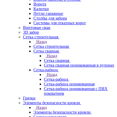
Ворота
Калитки
Петли гаражные
Столбы для забора
Системы для откатных ворот
Винтовые сваи
3D забор
Сетка строительная
Назад
Сетка строительная
Сетка сварная
Назад
Сетка сварная
Сетка сварная оцинкованная в рулонах
Сетка-рабица
Назад
Сетка-рабица
Сетка-рабица оцинкованная
Сетка-рабица оцинкованная с ПВХ
покрытием
Грядки
Элементы безопасности кровли
Назад
Элементы безопасности кровли
Снегозадержатели