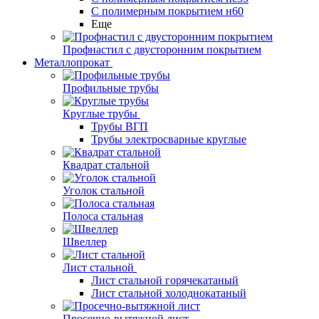
С полимерным покрытием н60
Еще
Профнастил с двусторонним покрытием
Металлопрокат
Профильные трубы
Круглые трубы
Трубы ВГП
Трубы электросварные круглые
Квадрат стальной
Уголок стальной
Полоса стальная
Швеллер
Лист стальной
Лист стальной горячекатаный
Лист стальной холоднокатаный
Просечно-вытяжной лист