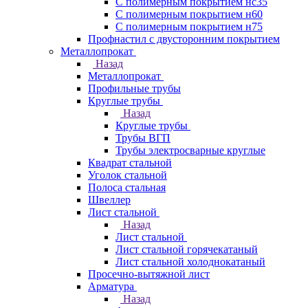
С полимерным покрытием нс35
С полимерным покрытием н60
С полимерным покрытием н75
Профнастил с двусторонним покрытием
Металлопрокат
Назад
Металлопрокат
Профильные трубы
Круглые трубы
Назад
Круглые трубы
Трубы ВГП
Трубы электросварные круглые
Квадрат стальной
Уголок стальной
Полоса стальная
Швеллер
Лист стальной
Назад
Лист стальной
Лист стальной горячекатаный
Лист стальной холоднокатаный
Просечно-вытяжной лист
Арматура
Назад