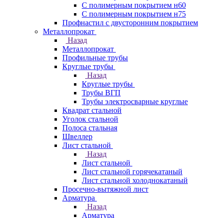
С полимерным покрытием н60
С полимерным покрытием н75
Профнастил с двусторонним покрытием
Металлопрокат
Назад
Металлопрокат
Профильные трубы
Круглые трубы
Назад
Круглые трубы
Трубы ВГП
Трубы электросварные круглые
Квадрат стальной
Уголок стальной
Полоса стальная
Швеллер
Лист стальной
Назад
Лист стальной
Лист стальной горячекатаный
Лист стальной холоднокатаный
Просечно-вытяжной лист
Арматура
Назад
Арматура