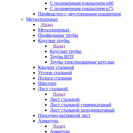
С полимерным покрытием н60
С полимерным покрытием н75
Профнастил с двусторонним покрытием
Металлопрокат
Назад
Металлопрокат
Профильные трубы
Круглые трубы
Назад
Круглые трубы
Трубы ВГП
Трубы электросварные круглые
Квадрат стальной
Уголок стальной
Полоса стальная
Швеллер
Лист стальной
Назад
Лист стальной
Лист стальной горячекатаный
Лист стальной холоднокатаный
Просечно-вытяжной лист
Арматура
Назад
Арматура