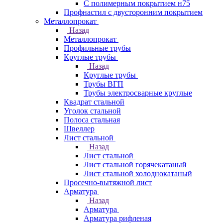
С полимерным покрытием н75
Профнастил с двусторонним покрытием
Металлопрокат
Назад
Металлопрокат
Профильные трубы
Круглые трубы
Назад
Круглые трубы
Трубы ВГП
Трубы электросварные круглые
Квадрат стальной
Уголок стальной
Полоса стальная
Швеллер
Лист стальной
Назад
Лист стальной
Лист стальной горячекатаный
Лист стальной холоднокатаный
Просечно-вытяжной лист
Арматура
Назад
Арматура
Арматура рифленая