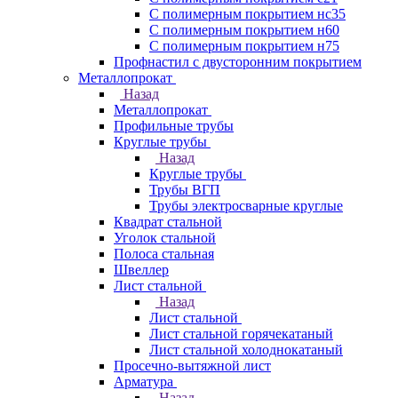
С полимерным покрытием нс35
С полимерным покрытием н60
С полимерным покрытием н75
Профнастил с двусторонним покрытием
Металлопрокат
Назад
Металлопрокат
Профильные трубы
Круглые трубы
Назад
Круглые трубы
Трубы ВГП
Трубы электросварные круглые
Квадрат стальной
Уголок стальной
Полоса стальная
Швеллер
Лист стальной
Назад
Лист стальной
Лист стальной горячекатаный
Лист стальной холоднокатаный
Просечно-вытяжной лист
Арматура
Назад