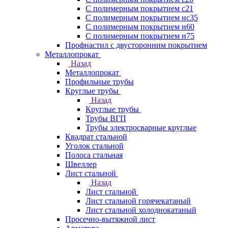
С полимерным покрытием с21
С полимерным покрытием нс35
С полимерным покрытием н60
С полимерным покрытием н75
Профнастил с двусторонним покрытием
Металлопрокат
Назад
Металлопрокат
Профильные трубы
Круглые трубы
Назад
Круглые трубы
Трубы ВГП
Трубы электросварные круглые
Квадрат стальной
Уголок стальной
Полоса стальная
Швеллер
Лист стальной
Назад
Лист стальной
Лист стальной горячекатаный
Лист стальной холоднокатаный
Просечно-вытяжной лист