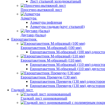
Лист стальной холоднокатаный
Просечно-вытяжной лист
Арматура
Арматура рифленая
Арматура гладкая (круг стальной)
Двутавр (балка)
Евроштакетник
Евроштакетник М-образный (100 мм)
Евроштакетник М-образный (100 мм) одност
Евроштакетник М-образный (110 мм)
Евроштакетник М-образный (110 мм) одност
Евроштакетник М-образный (110 мм) двухст
Евроштакетник Премиум (130 мм)
Евроштакетник Премиум (130 мм) односторо
Евроштакетник Премиум (130 мм) двухсторо
Гладкий лист
Гладкий лист оцинкованный