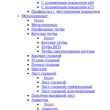
С полимерным покрытием н60
С полимерным покрытием н75
Профнастил с двусторонним покрытием
Металлопрокат
Назад
Металлопрокат
Профильные трубы
Круглые трубы
Назад
Круглые трубы
Трубы ВГП
Трубы электросварные круглые
Квадрат стальной
Уголок стальной
Полоса стальная
Швеллер
Лист стальной
Назад
Лист стальной
Лист стальной горячекатаный
Лист стальной холоднокатаный
Просечно-вытяжной лист
Арматура
Назад
Арматура