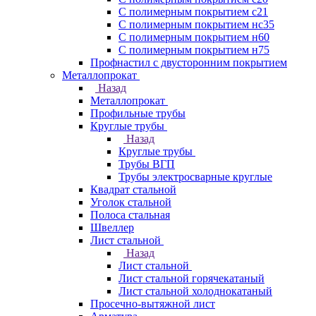
С полимерным покрытием с21
С полимерным покрытием нс35
С полимерным покрытием н60
С полимерным покрытием н75
Профнастил с двусторонним покрытием
Металлопрокат
Назад
Металлопрокат
Профильные трубы
Круглые трубы
Назад
Круглые трубы
Трубы ВГП
Трубы электросварные круглые
Квадрат стальной
Уголок стальной
Полоса стальная
Швеллер
Лист стальной
Назад
Лист стальной
Лист стальной горячекатаный
Лист стальной холоднокатаный
Просечно-вытяжной лист