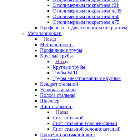
С полимерным покрытием с21
С полимерным покрытием нс35
С полимерным покрытием н60
С полимерным покрытием н75
Профнастил с двусторонним покрытием
Металлопрокат
Назад
Металлопрокат
Профильные трубы
Круглые трубы
Назад
Круглые трубы
Трубы ВГП
Трубы электросварные круглые
Квадрат стальной
Уголок стальной
Полоса стальная
Швеллер
Лист стальной
Назад
Лист стальной
Лист стальной горячекатаный
Лист стальной холоднокатаный
Просечно-вытяжной лист