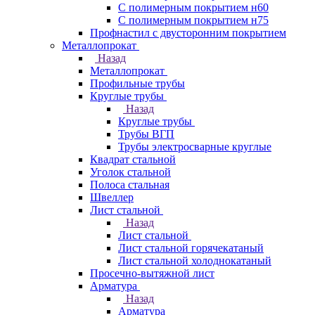
С полимерным покрытием н60
С полимерным покрытием н75
Профнастил с двусторонним покрытием
Металлопрокат
Назад
Металлопрокат
Профильные трубы
Круглые трубы
Назад
Круглые трубы
Трубы ВГП
Трубы электросварные круглые
Квадрат стальной
Уголок стальной
Полоса стальная
Швеллер
Лист стальной
Назад
Лист стальной
Лист стальной горячекатаный
Лист стальной холоднокатаный
Просечно-вытяжной лист
Арматура
Назад
Арматура