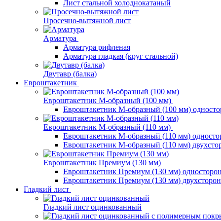
Лист стальной холоднокатаный
Просечно-вытяжной лист
Арматура
Арматура рифленая
Арматура гладкая (круг стальной)
Двутавр (балка)
Евроштакетник
Евроштакетник М-образный (100 мм)
Евроштакетник М-образный (100 мм) одност
Евроштакетник М-образный (110 мм)
Евроштакетник М-образный (110 мм) одност
Евроштакетник М-образный (110 мм) двухст
Евроштакетник Премиум (130 мм)
Евроштакетник Премиум (130 мм) односторо
Евроштакетник Премиум (130 мм) двухсторо
Гладкий лист
Гладкий лист оцинкованный