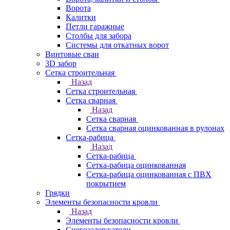
Ворота
Калитки
Петли гаражные
Столбы для забора
Системы для откатных ворот
Винтовые сваи
3D забор
Сетка строительная
Назад
Сетка строительная
Сетка сварная
Назад
Сетка сварная
Сетка сварная оцинкованная в рулонах
Сетка-рабица
Назад
Сетка-рабица
Сетка-рабица оцинкованная
Сетка-рабица оцинкованная с ПВХ
покрытием
Грядки
Элементы безопасности кровли
Назад
Элементы безопасности кровли
Снегозадержатели