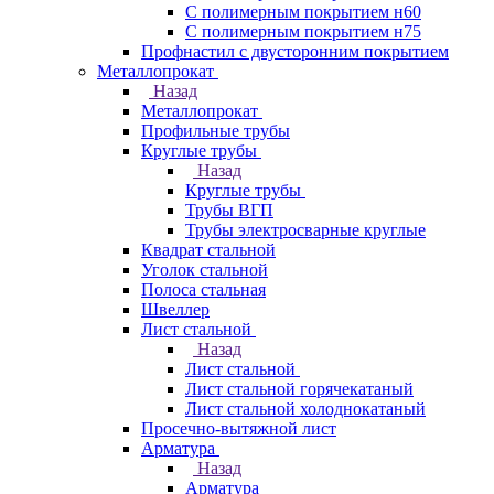
С полимерным покрытием н60
С полимерным покрытием н75
Профнастил с двусторонним покрытием
Металлопрокат
Назад
Металлопрокат
Профильные трубы
Круглые трубы
Назад
Круглые трубы
Трубы ВГП
Трубы электросварные круглые
Квадрат стальной
Уголок стальной
Полоса стальная
Швеллер
Лист стальной
Назад
Лист стальной
Лист стальной горячекатаный
Лист стальной холоднокатаный
Просечно-вытяжной лист
Арматура
Назад
Арматура